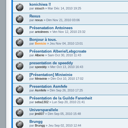
konichiwa !!
par
stouch
» Mar Déc 14, 2010 19:25
Rexus
par
rexus
» Dim Nov 21, 2010 03:06
Présenatation Antoinees
par
antoiinees
» Ven Nov 12, 2010 23:32
Bonjour à tous.
par
Benicio
» Jeu Nov 04, 2010 13:01
Présentation Alberie/Lebgcroate
par
Alberie
» Sam Oct 30, 2010 11:43
presentation de speeddy
par
speeddy
» Mer Oct 13, 2010 16:43
[Présentation] Miniwinie
par
Miniwinie
» Dim Oct 10, 2010 17:02
Presentation Asmfefe
par
Asmfefe
» Dim Sep 26, 2010 17:25
Présentation de la Guilde Farenheit
par
seba1302
» Lun Sep 20, 2010 21:41
Universparallele
par
jimi007
» Dim Sep 05, 2010 15:48
Brungg
par
Brungg
» Jeu Sep 02, 2010 12:44