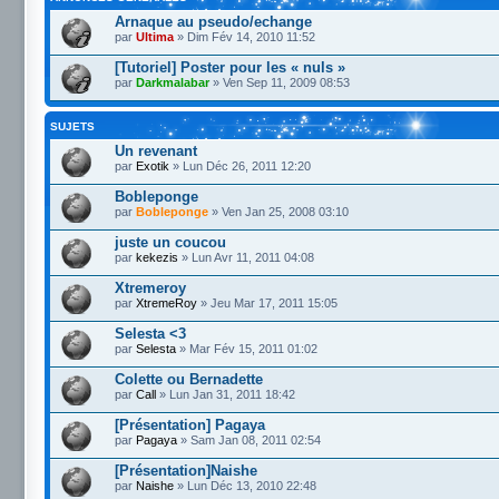
Arnaque au pseudo/echange
par
Ultima
» Dim Fév 14, 2010 11:52
[Tutoriel] Poster pour les « nuls »
par
Darkmalabar
» Ven Sep 11, 2009 08:53
SUJETS
Un revenant
par
Exotik
» Lun Déc 26, 2011 12:20
Bobleponge
par
Bobleponge
» Ven Jan 25, 2008 03:10
juste un coucou
par
kekezis
» Lun Avr 11, 2011 04:08
Xtremeroy
par
XtremeRoy
» Jeu Mar 17, 2011 15:05
Selesta <3
par
Selesta
» Mar Fév 15, 2011 01:02
Colette ou Bernadette
par
Call
» Lun Jan 31, 2011 18:42
[Présentation] Pagaya
par
Pagaya
» Sam Jan 08, 2011 02:54
[Présentation]Naishe
par
Naishe
» Lun Déc 13, 2010 22:48