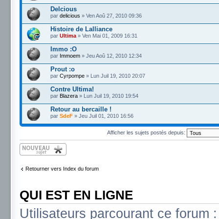
Delcious
par
delicious
» Ven Aoû 27, 2010 09:36
Histoire de Lalliance
par
Ultima
» Ven Mai 01, 2009 16:31
Immo :O
par
Immoem
» Jeu Aoû 12, 2010 12:34
Prout :o
par
Cyrpompe
» Lun Juil 19, 2010 20:07
Contre Ultima!
par
Blazera
» Lun Juil 19, 2010 19:54
Retour au bercaille !
par
SdeF
» Jeu Juil 01, 2010 16:56
Afficher les sujets postés depuis:
Écrire un nouveau
sujet
Retourner vers Index du forum
QUI EST EN LIGNE
Utilisateurs parcourant ce forum 