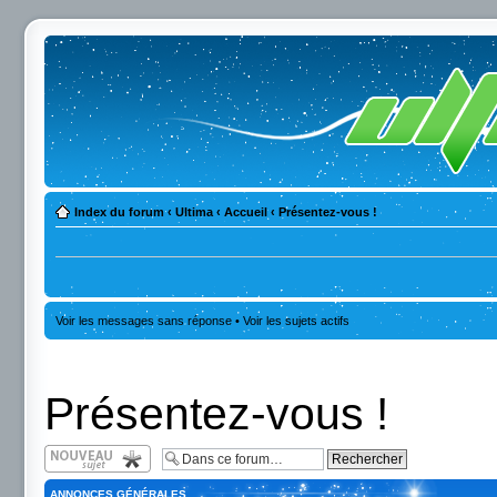
Index du forum
‹
Ultima
‹
Accueil
‹
Présentez-vous !
Voir les messages sans réponse
•
Voir les sujets actifs
Présentez-vous !
Écrire un nouveau
sujet
ANNONCES GÉNÉRALES