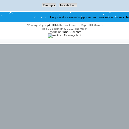
L’équipe du forum
•
Supprimer les cookies du forum
• He
Développé par
phpBB
® Forum Software © phpBB Group
phpBB3 kristoff k. 2012 Theme ©
Traduit par
phpBB-fr.com