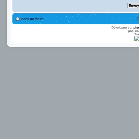
L
Index du forum
Développé par
ph
phpBB3 
Tra