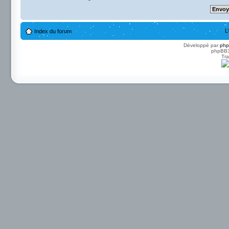
L
Index du forum
Développé par
ph
phpBB3 
Tra