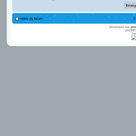
L
Index du forum
Développé par
ph
phpBB3 
Tra