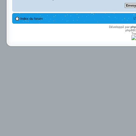
L
Index du forum
Développé par
ph
phpBB3 
Tra