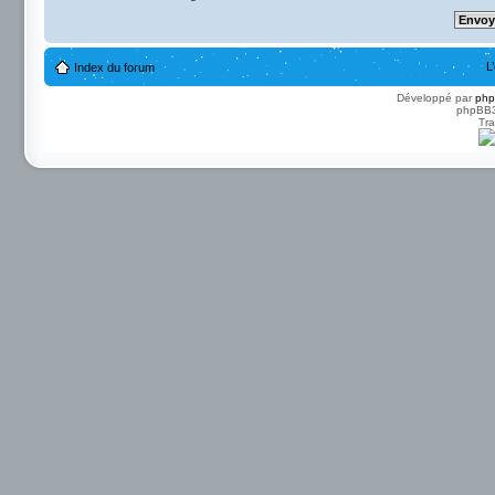
L
Index du forum
Développé par
ph
phpBB3 
Tra