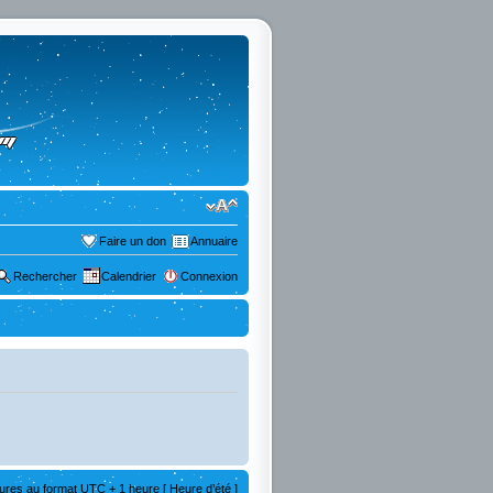
Faire un don
Annuaire
Rechercher
Calendrier
Connexion
ures au format UTC + 1 heure [ Heure d’été ]