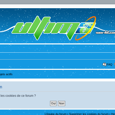
FAQ
ujets actifs
um
 les cookies de ce forum ?
L’équipe du forum
•
Supprimer les cookies du forum
• He