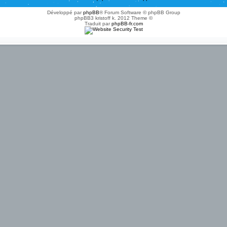
Développé par
phpBB
® Forum Software © phpBB Group
phpBB3 kristoff k. 2012 Theme ©
Traduit par
phpBB-fr.com