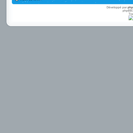
Développé par
ph
phpBB3 
Tra