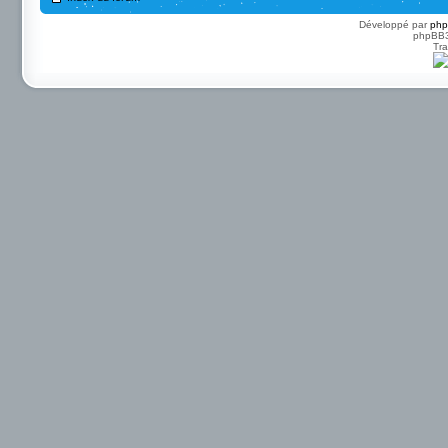
Développé par
ph
phpBB3 
Tra