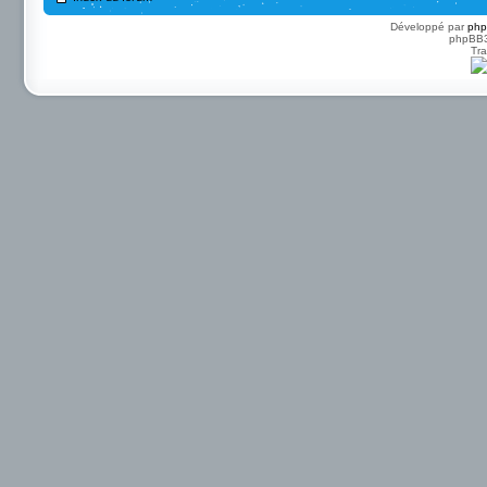
Développé par
ph
phpBB3 
Tra