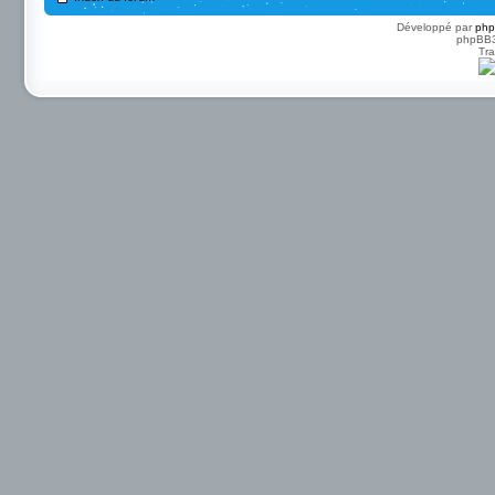
Développé par
ph
phpBB3 
Tra