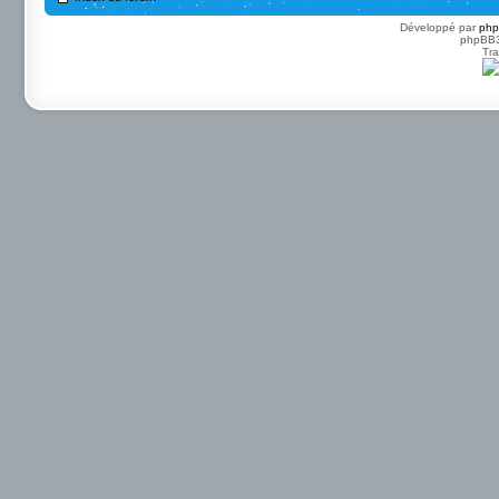
Développé par
ph
phpBB3 
Tra