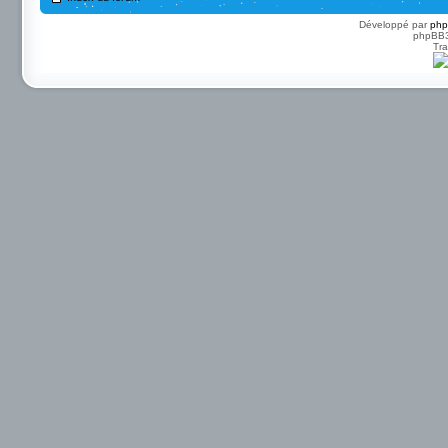
Développé par
ph
phpBB3 
Tra