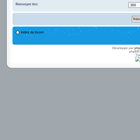
Renvoyer les:
Index du forum
Développé par
ph
phpBB3 
Tra