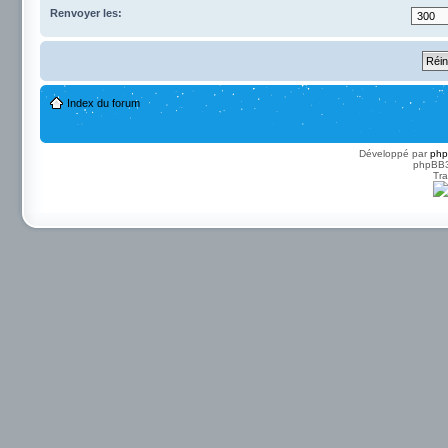
Renvoyer les:
Index du forum
Développé par
ph
phpBB3 
Tra