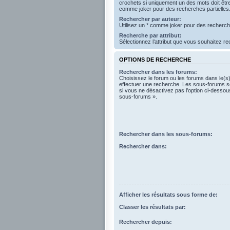
crochets si uniquement un des mots doit être 
comme joker pour des recherches partielles
Rechercher par auteur:
Utilisez un * comme joker pour des recherche
Recherche par attribut:
Sélectionnez l’attribut que vous souhaitez r
OPTIONS DE RECHERCHE
Rechercher dans les forums:
Choisissez le forum ou les forums dans le(s
effectuer une recherche. Les sous-forums s
si vous ne désactivez pas l’option ci-desso
sous-forums ».
Rechercher dans les sous-forums:
Rechercher dans:
Afficher les résultats sous forme de:
Classer les résultats par:
Rechercher depuis: