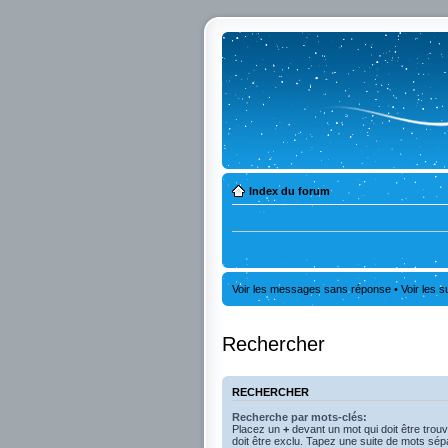
Index du forum
Voir les messages sans réponse
•
Voir les s
Rechercher
RECHERCHER
Recherche par mots-clés:
Placez un
+
devant un mot qui doit être trou
doit être exclu. Tapez une suite de mots sé