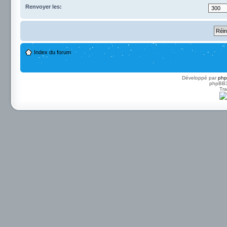
Renvoyer les:
Index du forum
Développé par
ph
phpBB3 
Tra