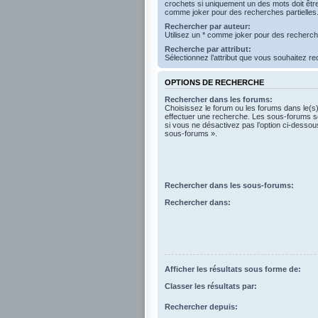
crochets si uniquement un des mots doit être 
comme joker pour des recherches partielles
Rechercher par auteur:
Utilisez un * comme joker pour des recherche
Recherche par attribut:
Sélectionnez l’attribut que vous souhaitez r
OPTIONS DE RECHERCHE
Rechercher dans les forums:
Choisissez le forum ou les forums dans le(s
effectuer une recherche. Les sous-forums s
si vous ne désactivez pas l’option ci-desso
sous-forums ».
Rechercher dans les sous-forums:
Rechercher dans:
Afficher les résultats sous forme de:
Classer les résultats par:
Rechercher depuis: