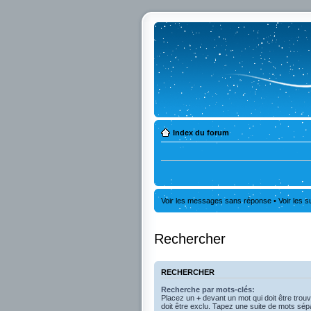
Index du forum
Voir les messages sans réponse
•
Voir les s
Rechercher
RECHERCHER
Recherche par mots-clés:
Placez un
+
devant un mot qui doit être trou
doit être exclu. Tapez une suite de mots sé