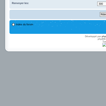
Renvoyer les:
Index du forum
Développé par
ph
phpBB3 
Tra