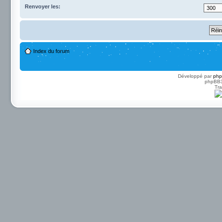
Renvoyer les:
Index du forum
Développé par
ph
phpBB3 
Tra