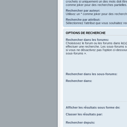
crochets si uniquement un des mots doit être 
comme joker pour des recherches partielles
Rechercher par auteur:
Utilisez un * comme joker pour des recherche
Recherche par attribut:
Sélectionnez l’attribut que vous souhaitez r
OPTIONS DE RECHERCHE
Rechercher dans les forums:
Choisissez le forum ou les forums dans le(s
effectuer une recherche. Les sous-forums s
si vous ne désactivez pas l’option ci-desso
sous-forums ».
Rechercher dans les sous-forums:
Rechercher dans:
Afficher les résultats sous forme de:
Classer les résultats par:
Rechercher depuis: