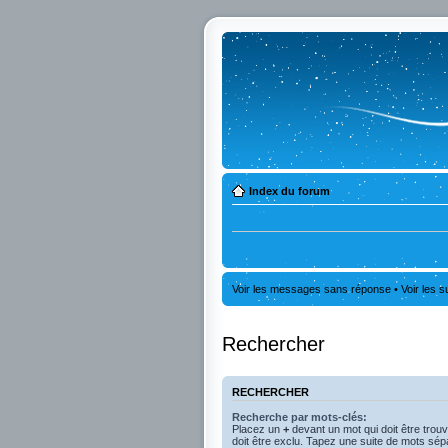
Index du forum
Voir les messages sans réponse
•
Voir les s
Rechercher
RECHERCHER
Recherche par mots-clés:
Placez un
+
devant un mot qui doit être trou
doit être exclu. Tapez une suite de mots sé