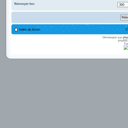
Renvoyer les:
L
Index du forum
Développé par
ph
phpBB3 
Tra