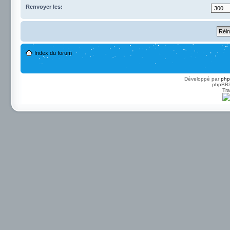
Renvoyer les:
Index du forum
Développé par
ph
phpBB3 
Tra