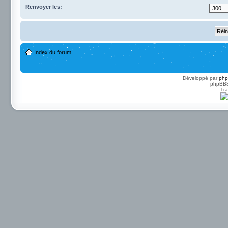
Renvoyer les:
Index du forum
Développé par
ph
phpBB3 
Tra