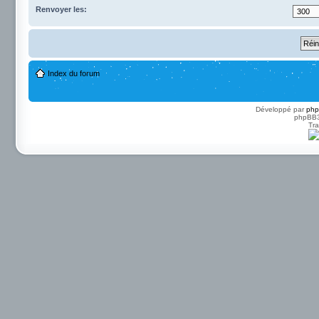
Renvoyer les:
Index du forum
Développé par
ph
phpBB3 
Tra