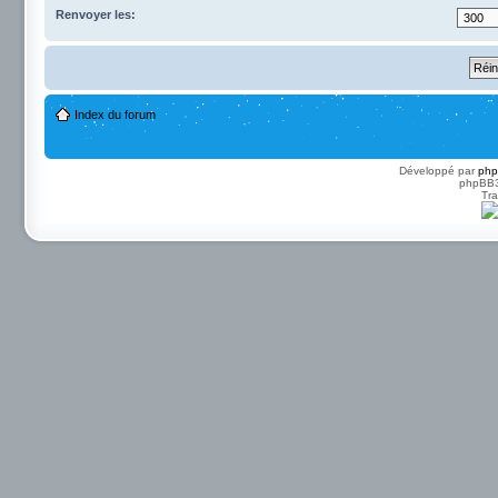
Renvoyer les:
Index du forum
Développé par
ph
phpBB3 
Tra