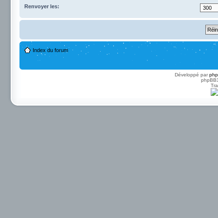
Renvoyer les:
Index du forum
Développé par
ph
phpBB3 
Tra