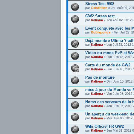
Stress Test 9/08
par
Cendrillon
» Jeu Aoû 09, 20
GW2 Stress test...
par
Kaliona
» Jeu Aoû 02, 2012 
Event conquete avec les M
par
Bobleponge
» Ven Juil 27, 
Déjà membre Ultima ? ad
par
Kaliona
» Lun Juil 23, 2012 
Video du mode PvP et W
par
Kaliona
» Lun Juin 18, 2012
Carte du monde de GW2
par
Kaliona
» Lun Juin 18, 2012
Pas de monture
par
Kaliona
» Dim Juin 10, 2012
mise à jour du Monde vs
par
Kaliona
» Ven Juin 08, 2012
Noms des serveurs de la b
par
Kaliona
» Jeu Juin 07, 2012
Un aperçu du week-end de
par
Kaliona
» Mer Juin 06, 2012
Wiki Officiel FR GW2
par
Kaliona
» Jeu Mai 31, 2012 