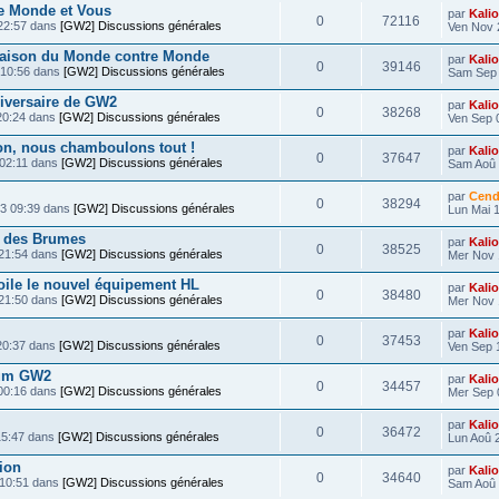
e Monde et Vous
par
Kali
0
72116
22:57 dans
[GW2] Discussions générales
Ven Nov 
saison du Monde contre Monde
par
Kali
0
39146
 10:56 dans
[GW2] Discussions générales
Sam Sep 
iversaire de GW2
par
Kali
0
38268
20:24 dans
[GW2] Discussions générales
Ven Sep 
on, nous chamboulons tout !
par
Kali
0
37647
 02:11 dans
[GW2] Discussions générales
Sam Aoû 
par
Cend
0
38294
13 09:39 dans
[GW2] Discussions générales
Lun Mai 1
s des Brumes
par
Kali
0
38525
 21:54 dans
[GW2] Discussions générales
Mer Nov 
ile le nouvel équipement HL
par
Kali
0
38480
 21:50 dans
[GW2] Discussions générales
Mer Nov 
par
Kali
0
37453
20:37 dans
[GW2] Discussions générales
Ven Sep 
orum GW2
par
Kali
0
34457
00:16 dans
[GW2] Discussions générales
Mer Sep 
par
Kali
0
36472
15:47 dans
[GW2] Discussions générales
Lun Aoû 
ion
par
Kali
0
34640
 10:51 dans
[GW2] Discussions générales
Sam Aoû 