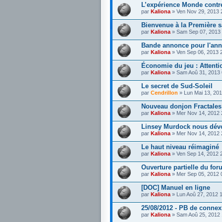
L’expérience Monde contr
par
Kaliona
» Ven Nov 29, 2013 
Bienvenue à la Première 
par
Kaliona
» Sam Sep 07, 2013
Bande annonce pour l'ann
par
Kaliona
» Ven Sep 06, 2013 
Économie du jeu : Attenti
par
Kaliona
» Sam Aoû 31, 2013
Le secret de Sud-Soleil
par
Cendrillon
» Lun Mai 13, 20
Nouveau donjon Fractale
par
Kaliona
» Mer Nov 14, 2012
Linsey Murdock nous dévo
par
Kaliona
» Mer Nov 14, 2012
Le haut niveau réimaginé
par
Kaliona
» Ven Sep 14, 2012 
Ouverture partielle du f
par
Kaliona
» Mer Sep 05, 2012 
[DOC] Manuel en ligne
par
Kaliona
» Lun Aoû 27, 2012 
25/08/2012 - PB de connex
par
Kaliona
» Sam Aoû 25, 2012