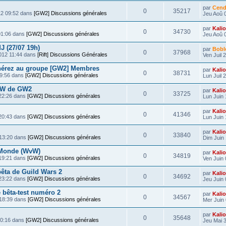
par
Cend
0
35217
12 09:52 dans
[GW2] Discussions générales
Jeu Aoû 
par
Kali
0
34730
01:06 dans
[GW2] Discussions générales
Jeu Aoû 
J (27/07 19h)
par
Bobl
0
37968
2012 11:44 dans
[Rift] Discussions Générales
Ven Juil 
hérez au groupe [GW2] Membres
par
Kali
0
38731
19:56 dans
[GW2] Discussions générales
Lun Juil 
vW de GW2
par
Kali
0
33725
 22:26 dans
[GW2] Discussions générales
Lun Juin 
par
Kali
0
41346
 20:43 dans
[GW2] Discussions générales
Lun Juin 
par
Kali
0
33840
 13:20 dans
[GW2] Discussions générales
Dim Juin 
 Monde (WvW)
par
Kali
0
34819
 19:21 dans
[GW2] Discussions générales
Ven Juin 
êta de Guild Wars 2
par
Kali
0
34692
 23:22 dans
[GW2] Discussions générales
Jeu Juin 
 bêta-test numéro 2
par
Kali
0
34567
 18:39 dans
[GW2] Discussions générales
Mer Juin 
par
Kali
0
35648
00:16 dans
[GW2] Discussions générales
Jeu Mai 3