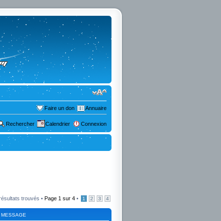
Faire un don
Annuaire
Rechercher
Calendrier
Connexion
résultats trouvés •
Page
1
sur
4
•
1
2
3
4
 MESSAGE