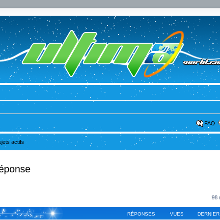
FAQ
ujets actifs
réponse
98 
RÉPONSES
VUES
DERNIER