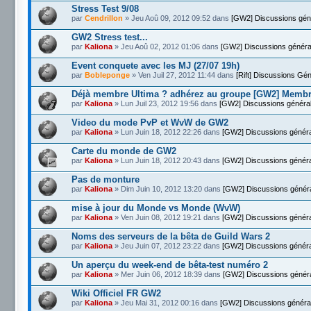
Stress Test 9/08
par
Cendrillon
» Jeu Aoû 09, 2012 09:52 dans
[GW2] Discussions gén
GW2 Stress test...
par
Kaliona
» Jeu Aoû 02, 2012 01:06 dans
[GW2] Discussions généra
Event conquete avec les MJ (27/07 19h)
par
Bobleponge
» Ven Juil 27, 2012 11:44 dans
[Rift] Discussions Gé
Déjà membre Ultima ? adhérez au groupe [GW2] Memb
par
Kaliona
» Lun Juil 23, 2012 19:56 dans
[GW2] Discussions généra
Video du mode PvP et WvW de GW2
par
Kaliona
» Lun Juin 18, 2012 22:26 dans
[GW2] Discussions génér
Carte du monde de GW2
par
Kaliona
» Lun Juin 18, 2012 20:43 dans
[GW2] Discussions génér
Pas de monture
par
Kaliona
» Dim Juin 10, 2012 13:20 dans
[GW2] Discussions génér
mise à jour du Monde vs Monde (WvW)
par
Kaliona
» Ven Juin 08, 2012 19:21 dans
[GW2] Discussions génér
Noms des serveurs de la bêta de Guild Wars 2
par
Kaliona
» Jeu Juin 07, 2012 23:22 dans
[GW2] Discussions génér
Un aperçu du week-end de bêta-test numéro 2
par
Kaliona
» Mer Juin 06, 2012 18:39 dans
[GW2] Discussions génér
Wiki Officiel FR GW2
par
Kaliona
» Jeu Mai 31, 2012 00:16 dans
[GW2] Discussions généra