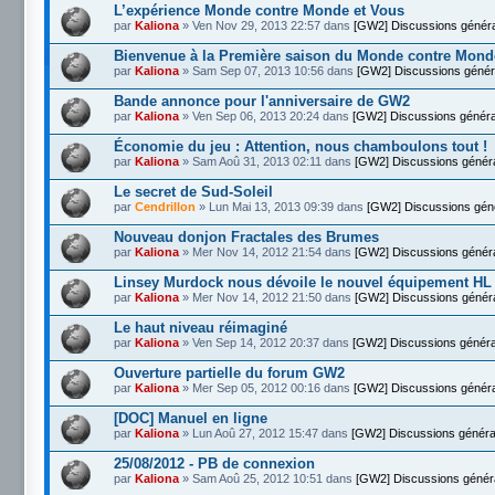
L’expérience Monde contre Monde et Vous
par
Kaliona
» Ven Nov 29, 2013 22:57 dans
[GW2] Discussions génér
Bienvenue à la Première saison du Monde contre Mond
par
Kaliona
» Sam Sep 07, 2013 10:56 dans
[GW2] Discussions génér
Bande annonce pour l'anniversaire de GW2
par
Kaliona
» Ven Sep 06, 2013 20:24 dans
[GW2] Discussions généra
Économie du jeu : Attention, nous chamboulons tout !
par
Kaliona
» Sam Aoû 31, 2013 02:11 dans
[GW2] Discussions génér
Le secret de Sud-Soleil
par
Cendrillon
» Lun Mai 13, 2013 09:39 dans
[GW2] Discussions gén
Nouveau donjon Fractales des Brumes
par
Kaliona
» Mer Nov 14, 2012 21:54 dans
[GW2] Discussions génér
Linsey Murdock nous dévoile le nouvel équipement HL
par
Kaliona
» Mer Nov 14, 2012 21:50 dans
[GW2] Discussions génér
Le haut niveau réimaginé
par
Kaliona
» Ven Sep 14, 2012 20:37 dans
[GW2] Discussions généra
Ouverture partielle du forum GW2
par
Kaliona
» Mer Sep 05, 2012 00:16 dans
[GW2] Discussions génér
[DOC] Manuel en ligne
par
Kaliona
» Lun Aoû 27, 2012 15:47 dans
[GW2] Discussions généra
25/08/2012 - PB de connexion
par
Kaliona
» Sam Aoû 25, 2012 10:51 dans
[GW2] Discussions génér