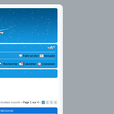
Faire un don
Annuaire
Rechercher
Calendrier
Connexion
résultats trouvés •
Page
1
sur
4
•
1
2
3
4
 MESSAGE