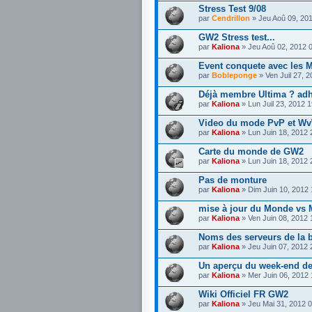
Stress Test 9/08
par
Cendrillon
» Jeu Aoû 09, 20
GW2 Stress test...
par
Kaliona
» Jeu Aoû 02, 2012 
Event conquete avec les M
par
Bobleponge
» Ven Juil 27, 
Déjà membre Ultima ? ad
par
Kaliona
» Lun Juil 23, 2012 
Video du mode PvP et W
par
Kaliona
» Lun Juin 18, 2012
Carte du monde de GW2
par
Kaliona
» Lun Juin 18, 2012
Pas de monture
par
Kaliona
» Dim Juin 10, 2012
mise à jour du Monde vs
par
Kaliona
» Ven Juin 08, 2012
Noms des serveurs de la b
par
Kaliona
» Jeu Juin 07, 2012
Un aperçu du week-end de
par
Kaliona
» Mer Juin 06, 2012
Wiki Officiel FR GW2
par
Kaliona
» Jeu Mai 31, 2012 