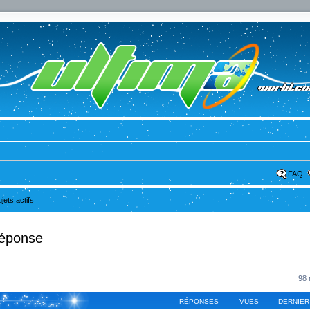
FAQ
ujets actifs
réponse
98 
RÉPONSES
VUES
DERNIER