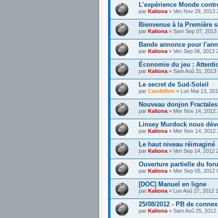
L’expérience Monde contr
par
Kaliona
» Ven Nov 29, 2013 
Bienvenue à la Première 
par
Kaliona
» Sam Sep 07, 2013
Bande annonce pour l'ann
par
Kaliona
» Ven Sep 06, 2013 
Économie du jeu : Attenti
par
Kaliona
» Sam Aoû 31, 2013
Le secret de Sud-Soleil
par
Cendrillon
» Lun Mai 13, 20
Nouveau donjon Fractale
par
Kaliona
» Mer Nov 14, 2012
Linsey Murdock nous dévo
par
Kaliona
» Mer Nov 14, 2012
Le haut niveau réimaginé
par
Kaliona
» Ven Sep 14, 2012 
Ouverture partielle du f
par
Kaliona
» Mer Sep 05, 2012 
[DOC] Manuel en ligne
par
Kaliona
» Lun Aoû 27, 2012 
25/08/2012 - PB de connex
par
Kaliona
» Sam Aoû 25, 2012