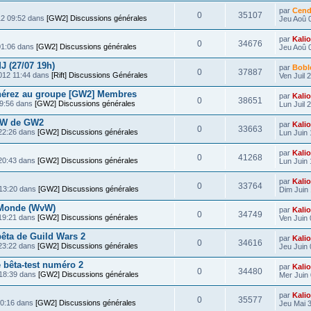
par
Cend
0
35107
12 09:52 dans
[GW2] Discussions générales
Jeu Aoû 
par
Kali
0
34676
01:06 dans
[GW2] Discussions générales
Jeu Aoû 
J (27/07 19h)
par
Bobl
0
37887
2012 11:44 dans
[Rift] Discussions Générales
Ven Juil 
hérez au groupe [GW2] Membres
par
Kali
0
38651
19:56 dans
[GW2] Discussions générales
Lun Juil 
vW de GW2
par
Kali
0
33663
 22:26 dans
[GW2] Discussions générales
Lun Juin 
par
Kali
0
41268
 20:43 dans
[GW2] Discussions générales
Lun Juin 
par
Kali
0
33764
 13:20 dans
[GW2] Discussions générales
Dim Juin 
 Monde (WvW)
par
Kali
0
34749
 19:21 dans
[GW2] Discussions générales
Ven Juin 
êta de Guild Wars 2
par
Kali
0
34616
 23:22 dans
[GW2] Discussions générales
Jeu Juin 
 bêta-test numéro 2
par
Kali
0
34480
 18:39 dans
[GW2] Discussions générales
Mer Juin 
par
Kali
0
35577
00:16 dans
[GW2] Discussions générales
Jeu Mai 3