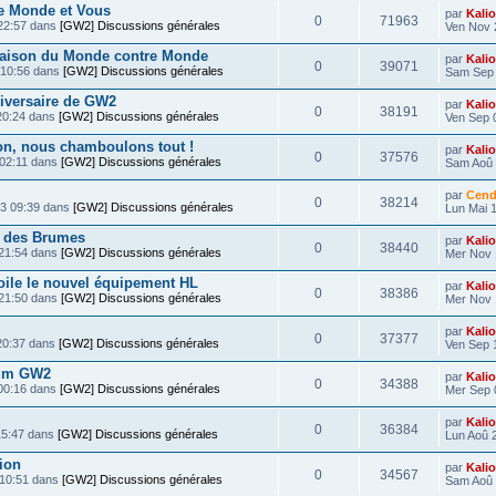
e Monde et Vous
par
Kali
0
71963
22:57 dans
[GW2] Discussions générales
Ven Nov 
saison du Monde contre Monde
par
Kali
0
39071
 10:56 dans
[GW2] Discussions générales
Sam Sep 
iversaire de GW2
par
Kali
0
38191
20:24 dans
[GW2] Discussions générales
Ven Sep 
on, nous chamboulons tout !
par
Kali
0
37576
 02:11 dans
[GW2] Discussions générales
Sam Aoû 
par
Cend
0
38214
13 09:39 dans
[GW2] Discussions générales
Lun Mai 1
s des Brumes
par
Kali
0
38440
 21:54 dans
[GW2] Discussions générales
Mer Nov 
ile le nouvel équipement HL
par
Kali
0
38386
 21:50 dans
[GW2] Discussions générales
Mer Nov 
par
Kali
0
37377
20:37 dans
[GW2] Discussions générales
Ven Sep 
orum GW2
par
Kali
0
34388
00:16 dans
[GW2] Discussions générales
Mer Sep 
par
Kali
0
36384
15:47 dans
[GW2] Discussions générales
Lun Aoû 
ion
par
Kali
0
34567
 10:51 dans
[GW2] Discussions générales
Sam Aoû 