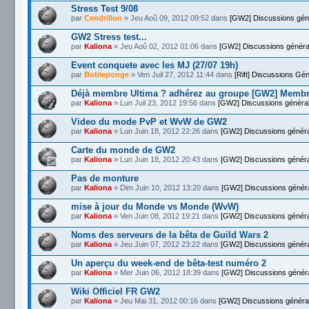
Stress Test 9/08
par
Cendrillon
» Jeu Aoû 09, 2012 09:52 dans
[GW2] Discussions gén
GW2 Stress test...
par
Kaliona
» Jeu Aoû 02, 2012 01:06 dans
[GW2] Discussions généra
Event conquete avec les MJ (27/07 19h)
par
Bobleponge
» Ven Juil 27, 2012 11:44 dans
[Rift] Discussions Gé
Déjà membre Ultima ? adhérez au groupe [GW2] Memb
par
Kaliona
» Lun Juil 23, 2012 19:56 dans
[GW2] Discussions généra
Video du mode PvP et WvW de GW2
par
Kaliona
» Lun Juin 18, 2012 22:26 dans
[GW2] Discussions génér
Carte du monde de GW2
par
Kaliona
» Lun Juin 18, 2012 20:43 dans
[GW2] Discussions génér
Pas de monture
par
Kaliona
» Dim Juin 10, 2012 13:20 dans
[GW2] Discussions génér
mise à jour du Monde vs Monde (WvW)
par
Kaliona
» Ven Juin 08, 2012 19:21 dans
[GW2] Discussions génér
Noms des serveurs de la bêta de Guild Wars 2
par
Kaliona
» Jeu Juin 07, 2012 23:22 dans
[GW2] Discussions génér
Un aperçu du week-end de bêta-test numéro 2
par
Kaliona
» Mer Juin 06, 2012 18:39 dans
[GW2] Discussions génér
Wiki Officiel FR GW2
par
Kaliona
» Jeu Mai 31, 2012 00:16 dans
[GW2] Discussions généra