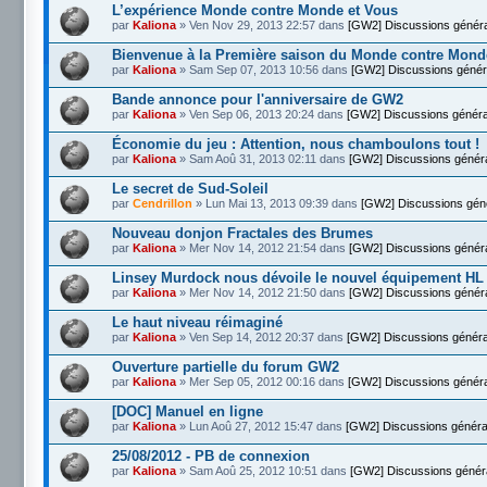
L’expérience Monde contre Monde et Vous
par
Kaliona
» Ven Nov 29, 2013 22:57 dans
[GW2] Discussions génér
Bienvenue à la Première saison du Monde contre Mond
par
Kaliona
» Sam Sep 07, 2013 10:56 dans
[GW2] Discussions génér
Bande annonce pour l'anniversaire de GW2
par
Kaliona
» Ven Sep 06, 2013 20:24 dans
[GW2] Discussions généra
Économie du jeu : Attention, nous chamboulons tout !
par
Kaliona
» Sam Aoû 31, 2013 02:11 dans
[GW2] Discussions génér
Le secret de Sud-Soleil
par
Cendrillon
» Lun Mai 13, 2013 09:39 dans
[GW2] Discussions gén
Nouveau donjon Fractales des Brumes
par
Kaliona
» Mer Nov 14, 2012 21:54 dans
[GW2] Discussions génér
Linsey Murdock nous dévoile le nouvel équipement HL
par
Kaliona
» Mer Nov 14, 2012 21:50 dans
[GW2] Discussions génér
Le haut niveau réimaginé
par
Kaliona
» Ven Sep 14, 2012 20:37 dans
[GW2] Discussions généra
Ouverture partielle du forum GW2
par
Kaliona
» Mer Sep 05, 2012 00:16 dans
[GW2] Discussions génér
[DOC] Manuel en ligne
par
Kaliona
» Lun Aoû 27, 2012 15:47 dans
[GW2] Discussions généra
25/08/2012 - PB de connexion
par
Kaliona
» Sam Aoû 25, 2012 10:51 dans
[GW2] Discussions génér