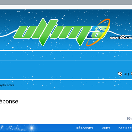
FAQ
ujets actifs
réponse
98 
RÉPONSES
VUES
DERNIER