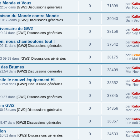
e Monde et Vous
par
Kali
0
71899
22:57 dans
[GW2] Discussions générales
Ven Nov 
saison du Monde contre Monde
par
Kali
0
39043
 10:56 dans
[GW2] Discussions générales
Sam Sep 
iversaire de GW2
par
Kali
0
38156
20:24 dans
[GW2] Discussions générales
Ven Sep 
on, nous chamboulons tout !
par
Kali
0
37542
 02:11 dans
[GW2] Discussions générales
Sam Aoû 
par
Cend
0
38175
13 09:39 dans
[GW2] Discussions générales
Lun Mai 1
s des Brumes
par
Kali
0
38409
 21:54 dans
[GW2] Discussions générales
Mer Nov 
ile le nouvel équipement HL
par
Kali
0
38352
 21:50 dans
[GW2] Discussions générales
Mer Nov 
par
Kali
0
37345
20:37 dans
[GW2] Discussions générales
Ven Sep 
orum GW2
par
Kali
0
34356
00:16 dans
[GW2] Discussions générales
Mer Sep 
par
Kali
0
36357
15:47 dans
[GW2] Discussions générales
Lun Aoû 
ion
par
Kali
0
34533
 10:51 dans
[GW2] Discussions générales
Sam Aoû 