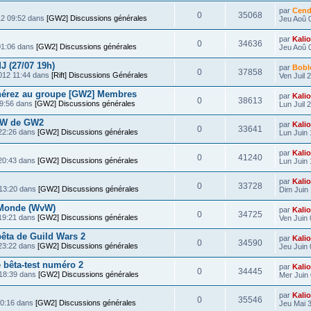
par
Cend
0
35068
12 09:52 dans
[GW2] Discussions générales
Jeu Aoû 
par
Kali
0
34636
01:06 dans
[GW2] Discussions générales
Jeu Aoû 
J (27/07 19h)
par
Bobl
0
37858
2012 11:44 dans
[Rift] Discussions Générales
Ven Juil 
hérez au groupe [GW2] Membres
par
Kali
0
38613
19:56 dans
[GW2] Discussions générales
Lun Juil 
vW de GW2
par
Kali
0
33641
 22:26 dans
[GW2] Discussions générales
Lun Juin 
par
Kali
0
41240
 20:43 dans
[GW2] Discussions générales
Lun Juin 
par
Kali
0
33728
 13:20 dans
[GW2] Discussions générales
Dim Juin 
 Monde (WvW)
par
Kali
0
34725
 19:21 dans
[GW2] Discussions générales
Ven Juin 
êta de Guild Wars 2
par
Kali
0
34590
 23:22 dans
[GW2] Discussions générales
Jeu Juin 
 bêta-test numéro 2
par
Kali
0
34445
 18:39 dans
[GW2] Discussions générales
Mer Juin 
par
Kali
0
35546
00:16 dans
[GW2] Discussions générales
Jeu Mai 3