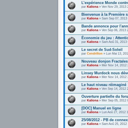
L’expérience Monde contr
par
Kaliona
» Ven Nov 29, 2013 
Bienvenue à la Première 
par
Kaliona
» Sam Sep 07, 2013
Bande annonce pour l'ann
par
Kaliona
» Ven Sep 06, 2013 
Économie du jeu : Attenti
par
Kaliona
» Sam Aoû 31, 2013
Le secret de Sud-Soleil
par
Cendrillon
» Lun Mai 13, 20
Nouveau donjon Fractale
par
Kaliona
» Mer Nov 14, 2012
Linsey Murdock nous dévo
par
Kaliona
» Mer Nov 14, 2012
Le haut niveau réimaginé
par
Kaliona
» Ven Sep 14, 2012 
Ouverture partielle du f
par
Kaliona
» Mer Sep 05, 2012 
[DOC] Manuel en ligne
par
Kaliona
» Lun Aoû 27, 2012 
25/08/2012 - PB de connex
par
Kaliona
» Sam Aoû 25, 2012