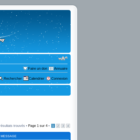
Faire un don
Annuaire
Rechercher
Calendrier
Connexion
résultats trouvés •
Page
1
sur
4
•
1
2
3
4
 MESSAGE