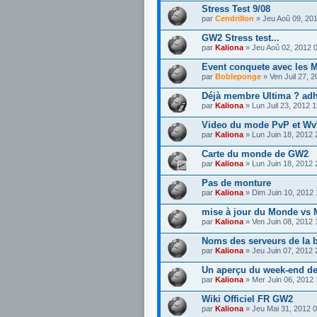
Stress Test 9/08
par
Cendrillon
» Jeu Aoû 09, 20
GW2 Stress test...
par
Kaliona
» Jeu Aoû 02, 2012 
Event conquete avec les M
par
Bobleponge
» Ven Juil 27, 
Déjà membre Ultima ? ad
par
Kaliona
» Lun Juil 23, 2012 
Video du mode PvP et W
par
Kaliona
» Lun Juin 18, 2012
Carte du monde de GW2
par
Kaliona
» Lun Juin 18, 2012
Pas de monture
par
Kaliona
» Dim Juin 10, 2012
mise à jour du Monde vs
par
Kaliona
» Ven Juin 08, 2012
Noms des serveurs de la b
par
Kaliona
» Jeu Juin 07, 2012
Un aperçu du week-end de
par
Kaliona
» Mer Juin 06, 2012
Wiki Officiel FR GW2
par
Kaliona
» Jeu Mai 31, 2012 