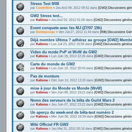
Stress Test 9/08
par
Cendrillon
» Jeu Aoû 09, 2012 09:52 dans
[GW2] Discussions gén
GW2 Stress test...
par
Kaliona
» Jeu Aoû 02, 2012 01:06 dans
[GW2] Discussions généra
Event conquete avec les MJ (27/07 19h)
par
Bobleponge
» Ven Juil 27, 2012 11:44 dans
[Rift] Discussions Gé
Déjà membre Ultima ? adhérez au groupe [GW2] Memb
par
Kaliona
» Lun Juil 23, 2012 19:56 dans
[GW2] Discussions généra
Video du mode PvP et WvW de GW2
par
Kaliona
» Lun Juin 18, 2012 22:26 dans
[GW2] Discussions génér
Carte du monde de GW2
par
Kaliona
» Lun Juin 18, 2012 20:43 dans
[GW2] Discussions génér
Pas de monture
par
Kaliona
» Dim Juin 10, 2012 13:20 dans
[GW2] Discussions génér
mise à jour du Monde vs Monde (WvW)
par
Kaliona
» Ven Juin 08, 2012 19:21 dans
[GW2] Discussions génér
Noms des serveurs de la bêta de Guild Wars 2
par
Kaliona
» Jeu Juin 07, 2012 23:22 dans
[GW2] Discussions génér
Un aperçu du week-end de bêta-test numéro 2
par
Kaliona
» Mer Juin 06, 2012 18:39 dans
[GW2] Discussions génér
Wiki Officiel FR GW2
par
Kaliona
» Jeu Mai 31, 2012 00:16 dans
[GW2] Discussions généra