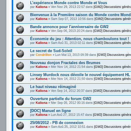
L’expérience Monde contre Monde et Vous
par
Kaliona
» Ven Nov 29, 2013 22:57 dans
[GW2] Discussions génér
Bienvenue à la Première saison du Monde contre Mond
par
Kaliona
» Sam Sep 07, 2013 10:56 dans
[GW2] Discussions génér
Bande annonce pour l'anniversaire de GW2
par
Kaliona
» Ven Sep 06, 2013 20:24 dans
[GW2] Discussions généra
Économie du jeu : Attention, nous chamboulons tout !
par
Kaliona
» Sam Aoû 31, 2013 02:11 dans
[GW2] Discussions génér
Le secret de Sud-Soleil
par
Cendrillon
» Lun Mai 13, 2013 09:39 dans
[GW2] Discussions gén
Nouveau donjon Fractales des Brumes
par
Kaliona
» Mer Nov 14, 2012 21:54 dans
[GW2] Discussions génér
Linsey Murdock nous dévoile le nouvel équipement HL
par
Kaliona
» Mer Nov 14, 2012 21:50 dans
[GW2] Discussions génér
Le haut niveau réimaginé
par
Kaliona
» Ven Sep 14, 2012 20:37 dans
[GW2] Discussions généra
Ouverture partielle du forum GW2
par
Kaliona
» Mer Sep 05, 2012 00:16 dans
[GW2] Discussions génér
[DOC] Manuel en ligne
par
Kaliona
» Lun Aoû 27, 2012 15:47 dans
[GW2] Discussions généra
25/08/2012 - PB de connexion
par
Kaliona
» Sam Aoû 25, 2012 10:51 dans
[GW2] Discussions génér