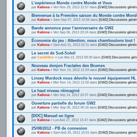
L’expérience Monde contre Monde et Vous
par
Kaliona
» Ven Nov 29, 2013 22:57 dans
[GW2] Discussions génér
Bienvenue à la Première saison du Monde contre Mond
par
Kaliona
» Sam Sep 07, 2013 10:56 dans
[GW2] Discussions génér
Bande annonce pour l'anniversaire de GW2
par
Kaliona
» Ven Sep 06, 2013 20:24 dans
[GW2] Discussions généra
Économie du jeu : Attention, nous chamboulons tout !
par
Kaliona
» Sam Aoû 31, 2013 02:11 dans
[GW2] Discussions génér
Le secret de Sud-Soleil
par
Cendrillon
» Lun Mai 13, 2013 09:39 dans
[GW2] Discussions gén
Nouveau donjon Fractales des Brumes
par
Kaliona
» Mer Nov 14, 2012 21:54 dans
[GW2] Discussions génér
Linsey Murdock nous dévoile le nouvel équipement HL
par
Kaliona
» Mer Nov 14, 2012 21:50 dans
[GW2] Discussions génér
Le haut niveau réimaginé
par
Kaliona
» Ven Sep 14, 2012 20:37 dans
[GW2] Discussions généra
Ouverture partielle du forum GW2
par
Kaliona
» Mer Sep 05, 2012 00:16 dans
[GW2] Discussions génér
[DOC] Manuel en ligne
par
Kaliona
» Lun Aoû 27, 2012 15:47 dans
[GW2] Discussions généra
25/08/2012 - PB de connexion
par
Kaliona
» Sam Aoû 25, 2012 10:51 dans
[GW2] Discussions génér