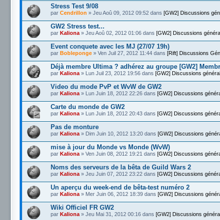
Stress Test 9/08
par
Cendrillon
» Jeu Aoû 09, 2012 09:52 dans
[GW2] Discussions gén
GW2 Stress test...
par
Kaliona
» Jeu Aoû 02, 2012 01:06 dans
[GW2] Discussions généra
Event conquete avec les MJ (27/07 19h)
par
Bobleponge
» Ven Juil 27, 2012 11:44 dans
[Rift] Discussions Gé
Déjà membre Ultima ? adhérez au groupe [GW2] Memb
par
Kaliona
» Lun Juil 23, 2012 19:56 dans
[GW2] Discussions généra
Video du mode PvP et WvW de GW2
par
Kaliona
» Lun Juin 18, 2012 22:26 dans
[GW2] Discussions génér
Carte du monde de GW2
par
Kaliona
» Lun Juin 18, 2012 20:43 dans
[GW2] Discussions génér
Pas de monture
par
Kaliona
» Dim Juin 10, 2012 13:20 dans
[GW2] Discussions génér
mise à jour du Monde vs Monde (WvW)
par
Kaliona
» Ven Juin 08, 2012 19:21 dans
[GW2] Discussions génér
Noms des serveurs de la bêta de Guild Wars 2
par
Kaliona
» Jeu Juin 07, 2012 23:22 dans
[GW2] Discussions génér
Un aperçu du week-end de bêta-test numéro 2
par
Kaliona
» Mer Juin 06, 2012 18:39 dans
[GW2] Discussions génér
Wiki Officiel FR GW2
par
Kaliona
» Jeu Mai 31, 2012 00:16 dans
[GW2] Discussions généra