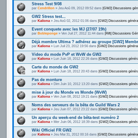
Stress Test 9/08
par
Cendrillon
» Jeu Aoû 09, 2012 09:52 dans
[GW2] Discussions gén
GW2 Stress test...
par
Kaliona
» Jeu Aoû 02, 2012 01:06 dans
[GW2] Discussions généra
Event conquete avec les MJ (27/07 19h)
par
Bobleponge
» Ven Juil 27, 2012 11:44 dans
[Rift] Discussions Gé
Déjà membre Ultima ? adhérez au groupe [GW2] Memb
par
Kaliona
» Lun Juil 23, 2012 19:56 dans
[GW2] Discussions généra
Video du mode PvP et WvW de GW2
par
Kaliona
» Lun Juin 18, 2012 22:26 dans
[GW2] Discussions génér
Carte du monde de GW2
par
Kaliona
» Lun Juin 18, 2012 20:43 dans
[GW2] Discussions génér
Pas de monture
par
Kaliona
» Dim Juin 10, 2012 13:20 dans
[GW2] Discussions génér
mise à jour du Monde vs Monde (WvW)
par
Kaliona
» Ven Juin 08, 2012 19:21 dans
[GW2] Discussions génér
Noms des serveurs de la bêta de Guild Wars 2
par
Kaliona
» Jeu Juin 07, 2012 23:22 dans
[GW2] Discussions génér
Un aperçu du week-end de bêta-test numéro 2
par
Kaliona
» Mer Juin 06, 2012 18:39 dans
[GW2] Discussions génér
Wiki Officiel FR GW2
par
Kaliona
» Jeu Mai 31, 2012 00:16 dans
[GW2] Discussions généra