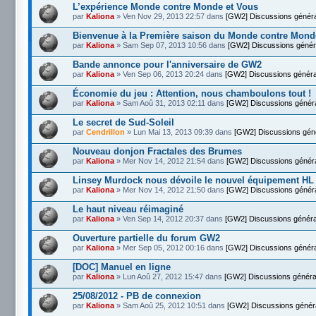
L’expérience Monde contre Monde et Vous
par
Kaliona
» Ven Nov 29, 2013 22:57 dans
[GW2] Discussions génér
Bienvenue à la Première saison du Monde contre Mond
par
Kaliona
» Sam Sep 07, 2013 10:56 dans
[GW2] Discussions génér
Bande annonce pour l'anniversaire de GW2
par
Kaliona
» Ven Sep 06, 2013 20:24 dans
[GW2] Discussions généra
Économie du jeu : Attention, nous chamboulons tout !
par
Kaliona
» Sam Aoû 31, 2013 02:11 dans
[GW2] Discussions génér
Le secret de Sud-Soleil
par
Cendrillon
» Lun Mai 13, 2013 09:39 dans
[GW2] Discussions gén
Nouveau donjon Fractales des Brumes
par
Kaliona
» Mer Nov 14, 2012 21:54 dans
[GW2] Discussions génér
Linsey Murdock nous dévoile le nouvel équipement HL
par
Kaliona
» Mer Nov 14, 2012 21:50 dans
[GW2] Discussions génér
Le haut niveau réimaginé
par
Kaliona
» Ven Sep 14, 2012 20:37 dans
[GW2] Discussions généra
Ouverture partielle du forum GW2
par
Kaliona
» Mer Sep 05, 2012 00:16 dans
[GW2] Discussions génér
[DOC] Manuel en ligne
par
Kaliona
» Lun Aoû 27, 2012 15:47 dans
[GW2] Discussions généra
25/08/2012 - PB de connexion
par
Kaliona
» Sam Aoû 25, 2012 10:51 dans
[GW2] Discussions génér