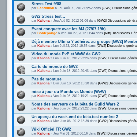
Stress Test 9/08
par
Cendrillon
» Jeu Aoû 09, 2012 09:52 dans
[GW2] Discussions gén
GW2 Stress test...
par
Kaliona
» Jeu Aoû 02, 2012 01:06 dans
[GW2] Discussions généra
Event conquete avec les MJ (27/07 19h)
par
Bobleponge
» Ven Juil 27, 2012 11:44 dans
[Rift] Discussions Gé
Déjà membre Ultima ? adhérez au groupe [GW2] Memb
par
Kaliona
» Lun Juil 23, 2012 19:56 dans
[GW2] Discussions généra
Video du mode PvP et WvW de GW2
par
Kaliona
» Lun Juin 18, 2012 22:26 dans
[GW2] Discussions génér
Carte du monde de GW2
par
Kaliona
» Lun Juin 18, 2012 20:43 dans
[GW2] Discussions génér
Pas de monture
par
Kaliona
» Dim Juin 10, 2012 13:20 dans
[GW2] Discussions génér
mise à jour du Monde vs Monde (WvW)
par
Kaliona
» Ven Juin 08, 2012 19:21 dans
[GW2] Discussions génér
Noms des serveurs de la bêta de Guild Wars 2
par
Kaliona
» Jeu Juin 07, 2012 23:22 dans
[GW2] Discussions génér
Un aperçu du week-end de bêta-test numéro 2
par
Kaliona
» Mer Juin 06, 2012 18:39 dans
[GW2] Discussions génér
Wiki Officiel FR GW2
par
Kaliona
» Jeu Mai 31, 2012 00:16 dans
[GW2] Discussions généra