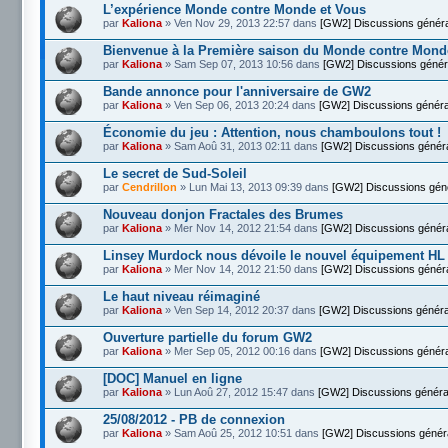
L’expérience Monde contre Monde et Vous
par
Kaliona
» Ven Nov 29, 2013 22:57 dans
[GW2] Discussions génér
Bienvenue à la Première saison du Monde contre Mond
par
Kaliona
» Sam Sep 07, 2013 10:56 dans
[GW2] Discussions génér
Bande annonce pour l'anniversaire de GW2
par
Kaliona
» Ven Sep 06, 2013 20:24 dans
[GW2] Discussions généra
Économie du jeu : Attention, nous chamboulons tout !
par
Kaliona
» Sam Aoû 31, 2013 02:11 dans
[GW2] Discussions génér
Le secret de Sud-Soleil
par
Cendrillon
» Lun Mai 13, 2013 09:39 dans
[GW2] Discussions gén
Nouveau donjon Fractales des Brumes
par
Kaliona
» Mer Nov 14, 2012 21:54 dans
[GW2] Discussions génér
Linsey Murdock nous dévoile le nouvel équipement HL
par
Kaliona
» Mer Nov 14, 2012 21:50 dans
[GW2] Discussions génér
Le haut niveau réimaginé
par
Kaliona
» Ven Sep 14, 2012 20:37 dans
[GW2] Discussions généra
Ouverture partielle du forum GW2
par
Kaliona
» Mer Sep 05, 2012 00:16 dans
[GW2] Discussions génér
[DOC] Manuel en ligne
par
Kaliona
» Lun Aoû 27, 2012 15:47 dans
[GW2] Discussions généra
25/08/2012 - PB de connexion
par
Kaliona
» Sam Aoû 25, 2012 10:51 dans
[GW2] Discussions génér