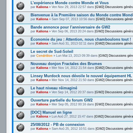
L’expérience Monde contre Monde et Vous
par
Kaliona
» Ven Nov 29, 2013 22:57 dans
[GW2] Discussions génér
Bienvenue à la Première saison du Monde contre Mond
par
Kaliona
» Sam Sep 07, 2013 10:56 dans
[GW2] Discussions génér
Bande annonce pour l'anniversaire de GW2
par
Kaliona
» Ven Sep 06, 2013 20:24 dans
[GW2] Discussions généra
Économie du jeu : Attention, nous chamboulons tout !
par
Kaliona
» Sam Aoû 31, 2013 02:11 dans
[GW2] Discussions génér
Le secret de Sud-Soleil
par
Cendrillon
» Lun Mai 13, 2013 09:39 dans
[GW2] Discussions gén
Nouveau donjon Fractales des Brumes
par
Kaliona
» Mer Nov 14, 2012 21:54 dans
[GW2] Discussions génér
Linsey Murdock nous dévoile le nouvel équipement HL
par
Kaliona
» Mer Nov 14, 2012 21:50 dans
[GW2] Discussions génér
Le haut niveau réimaginé
par
Kaliona
» Ven Sep 14, 2012 20:37 dans
[GW2] Discussions généra
Ouverture partielle du forum GW2
par
Kaliona
» Mer Sep 05, 2012 00:16 dans
[GW2] Discussions génér
[DOC] Manuel en ligne
par
Kaliona
» Lun Aoû 27, 2012 15:47 dans
[GW2] Discussions généra
25/08/2012 - PB de connexion
par
Kaliona
» Sam Aoû 25, 2012 10:51 dans
[GW2] Discussions génér