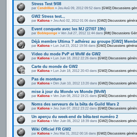
Stress Test 9/08
par
Cendrillon
» Jeu Aoû 09, 2012 09:52 dans
[GW2] Discussions gén
GW2 Stress test...
par
Kaliona
» Jeu Aoû 02, 2012 01:06 dans
[GW2] Discussions généra
Event conquete avec les MJ (27/07 19h)
par
Bobleponge
» Ven Juil 27, 2012 11:44 dans
[Rift] Discussions Gé
Déjà membre Ultima ? adhérez au groupe [GW2] Memb
par
Kaliona
» Lun Juil 23, 2012 19:56 dans
[GW2] Discussions généra
Video du mode PvP et WvW de GW2
par
Kaliona
» Lun Juin 18, 2012 22:26 dans
[GW2] Discussions génér
Carte du monde de GW2
par
Kaliona
» Lun Juin 18, 2012 20:43 dans
[GW2] Discussions génér
Pas de monture
par
Kaliona
» Dim Juin 10, 2012 13:20 dans
[GW2] Discussions génér
mise à jour du Monde vs Monde (WvW)
par
Kaliona
» Ven Juin 08, 2012 19:21 dans
[GW2] Discussions génér
Noms des serveurs de la bêta de Guild Wars 2
par
Kaliona
» Jeu Juin 07, 2012 23:22 dans
[GW2] Discussions génér
Un aperçu du week-end de bêta-test numéro 2
par
Kaliona
» Mer Juin 06, 2012 18:39 dans
[GW2] Discussions génér
Wiki Officiel FR GW2
par
Kaliona
» Jeu Mai 31, 2012 00:16 dans
[GW2] Discussions généra