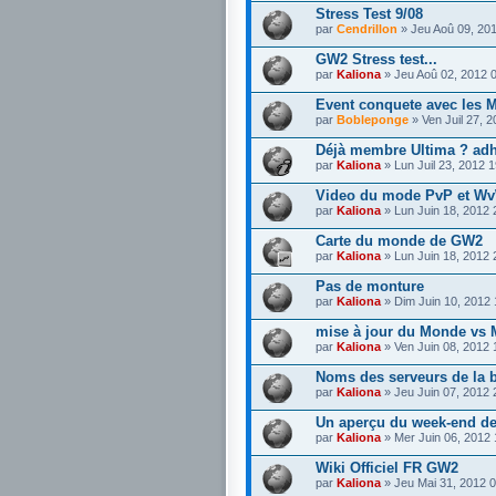
Stress Test 9/08
par
Cendrillon
» Jeu Aoû 09, 20
GW2 Stress test...
par
Kaliona
» Jeu Aoû 02, 2012 
Event conquete avec les M
par
Bobleponge
» Ven Juil 27, 
Déjà membre Ultima ? ad
par
Kaliona
» Lun Juil 23, 2012 
Video du mode PvP et W
par
Kaliona
» Lun Juin 18, 2012
Carte du monde de GW2
par
Kaliona
» Lun Juin 18, 2012
Pas de monture
par
Kaliona
» Dim Juin 10, 2012
mise à jour du Monde vs
par
Kaliona
» Ven Juin 08, 2012
Noms des serveurs de la b
par
Kaliona
» Jeu Juin 07, 2012
Un aperçu du week-end de
par
Kaliona
» Mer Juin 06, 2012
Wiki Officiel FR GW2
par
Kaliona
» Jeu Mai 31, 2012 