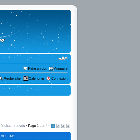
Faire un don
Annuaire
Rechercher
Calendrier
Connexion
résultats trouvés •
Page
1
sur
4
•
1
2
3
4
 MESSAGE