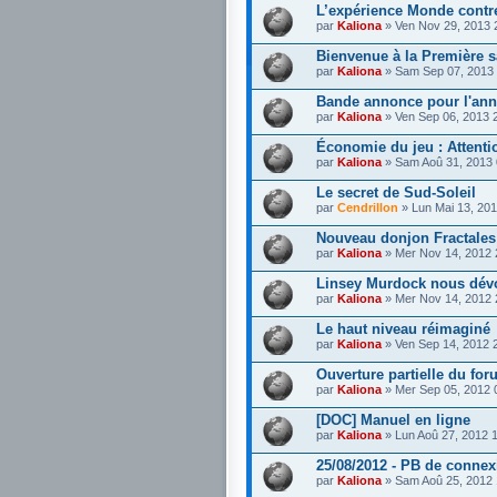
L’expérience Monde contr
par
Kaliona
» Ven Nov 29, 2013 
Bienvenue à la Première 
par
Kaliona
» Sam Sep 07, 2013
Bande annonce pour l'ann
par
Kaliona
» Ven Sep 06, 2013 
Économie du jeu : Attenti
par
Kaliona
» Sam Aoû 31, 2013
Le secret de Sud-Soleil
par
Cendrillon
» Lun Mai 13, 20
Nouveau donjon Fractale
par
Kaliona
» Mer Nov 14, 2012
Linsey Murdock nous dévo
par
Kaliona
» Mer Nov 14, 2012
Le haut niveau réimaginé
par
Kaliona
» Ven Sep 14, 2012 
Ouverture partielle du f
par
Kaliona
» Mer Sep 05, 2012 
[DOC] Manuel en ligne
par
Kaliona
» Lun Aoû 27, 2012 
25/08/2012 - PB de connex
par
Kaliona
» Sam Aoû 25, 2012