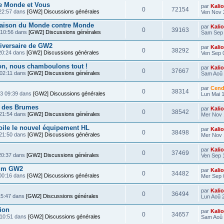
e Monde et Vous
par
Kali
0
72154
22:57 dans
[GW2] Discussions générales
Ven Nov 
saison du Monde contre Monde
par
Kali
0
39163
 10:56 dans
[GW2] Discussions générales
Sam Sep 
iversaire de GW2
par
Kali
0
38292
20:24 dans
[GW2] Discussions générales
Ven Sep 
on, nous chamboulons tout !
par
Kali
0
37667
 02:11 dans
[GW2] Discussions générales
Sam Aoû 
par
Cend
0
38314
13 09:39 dans
[GW2] Discussions générales
Lun Mai 1
s des Brumes
par
Kali
0
38542
 21:54 dans
[GW2] Discussions générales
Mer Nov 
ile le nouvel équipement HL
par
Kali
0
38498
 21:50 dans
[GW2] Discussions générales
Mer Nov 
par
Kali
0
37469
20:37 dans
[GW2] Discussions générales
Ven Sep 
orum GW2
par
Kali
0
34482
00:16 dans
[GW2] Discussions générales
Mer Sep 
par
Kali
0
36494
15:47 dans
[GW2] Discussions générales
Lun Aoû 
ion
par
Kali
0
34657
 10:51 dans
[GW2] Discussions générales
Sam Aoû 