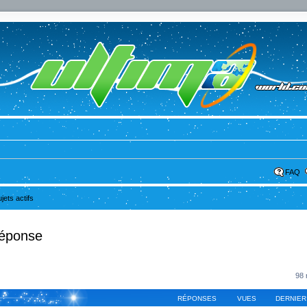
FAQ
ujets actifs
réponse
98 
RÉPONSES
VUES
DERNIER