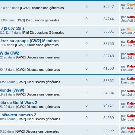
par
Cend
0
35247
12 09:52 dans
[GW2] Discussions générales
Jeu Aoû 
par
Kali
0
34744
01:06 dans
[GW2] Discussions générales
Jeu Aoû 
J (27/07 19h)
par
Bobl
0
38001
2012 11:44 dans
[Rift] Discussions Générales
Ven Juil 
hérez au groupe [GW2] Membres
par
Kali
0
38755
19:56 dans
[GW2] Discussions générales
Lun Juil 
vW de GW2
par
Kali
0
33748
 22:26 dans
[GW2] Discussions générales
Lun Juin 
par
Kali
0
41368
 20:43 dans
[GW2] Discussions générales
Lun Juin 
par
Kali
0
33862
 13:20 dans
[GW2] Discussions générales
Dim Juin 
 Monde (WvW)
par
Kali
0
34834
 19:21 dans
[GW2] Discussions générales
Ven Juin 
êta de Guild Wars 2
par
Kali
0
34714
 23:22 dans
[GW2] Discussions générales
Jeu Juin 
 bêta-test numéro 2
par
Kali
0
34589
 18:39 dans
[GW2] Discussions générales
Mer Juin 
par
Kali
0
35665
00:16 dans
[GW2] Discussions générales
Jeu Mai 3