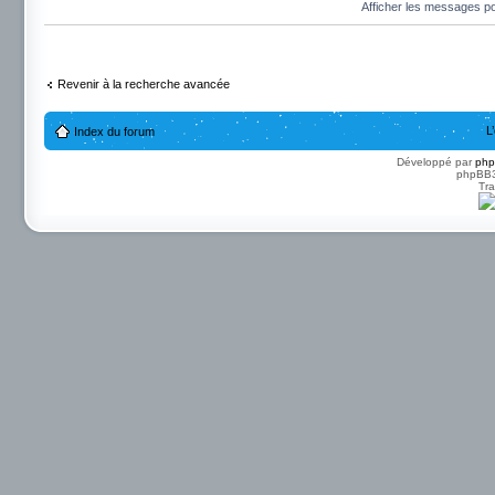
Afficher les messages p
Revenir à la recherche avancée
L
Index du forum
Développé par
ph
phpBB3 
Tra