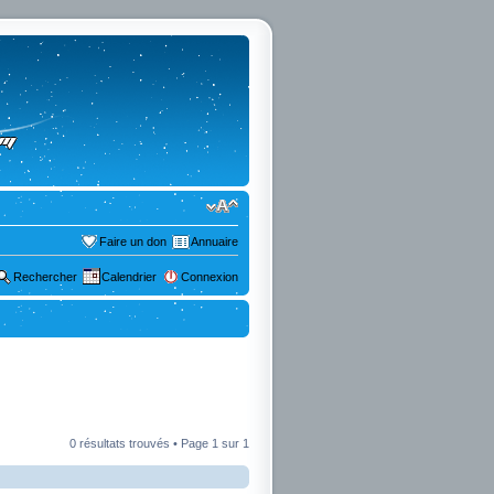
Faire un don
Annuaire
Rechercher
Calendrier
Connexion
0 résultats trouvés • Page
1
sur
1