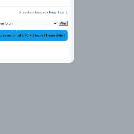
0 résultats trouvés • Page
1
sur
1
ures au format UTC + 1 heure [ Heure d’été ]