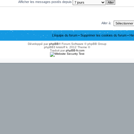
Afficher les messages postés depuis
Aller à:
L’équipe du forum
•
Supprimer les cookies du forum
• He
Développé par
phpBB
® Forum Software © phpBB Group
phpBB3 kristoff k. 2012 Theme ©
Traduit par
phpBB-fr.com