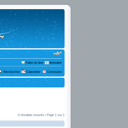
Faire un don
Annuaire
Rechercher
Calendrier
Connexion
0 résultats trouvés • Page
1
sur
1