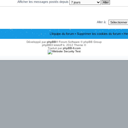
Afficher les messages postés depuis
Aller à:
L’équipe du forum
•
Supprimer les cookies du forum
• He
Développé par
phpBB
® Forum Software © phpBB Group
phpBB3 kristoff k. 2012 Theme ©
Traduit par
phpBB-fr.com