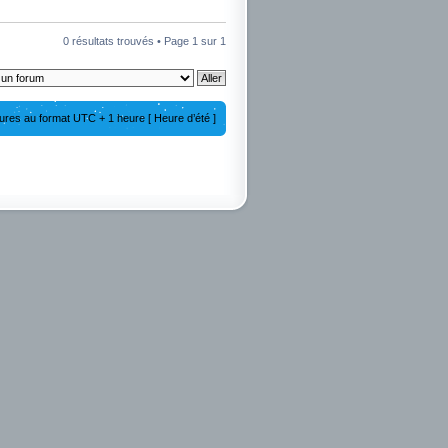
0 résultats trouvés • Page
1
sur
1
ures au format UTC + 1 heure [ Heure d’été ]