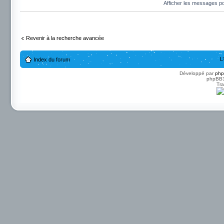
Afficher les messages p
Revenir à la recherche avancée
L
Index du forum
Développé par
ph
phpBB3 
Tra