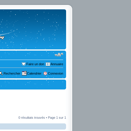
Faire un don
Annuaire
Rechercher
Calendrier
Connexion
0 résultats trouvés • Page
1
sur
1