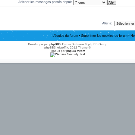
Afficher les messages postés depuis
Aller à:
L’équipe du forum
•
Supprimer les cookies du forum
• He
Développé par
phpBB
® Forum Software © phpBB Group
phpBB3 kristoff k. 2012 Theme ©
Traduit par
phpBB-fr.com