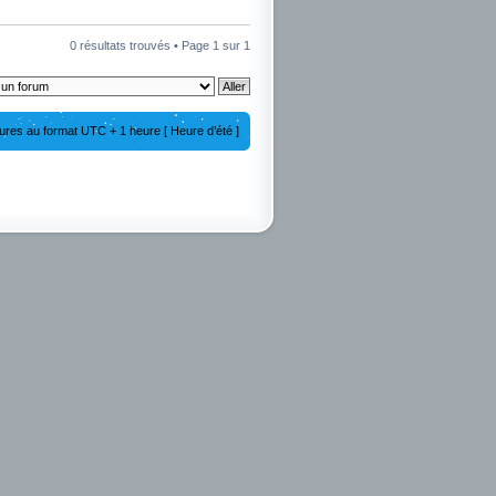
0 résultats trouvés • Page
1
sur
1
ures au format UTC + 1 heure [ Heure d’été ]