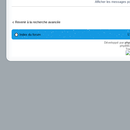
Afficher les messages p
Revenir à la recherche avancée
L
Index du forum
Développé par
ph
phpBB3 
Tra