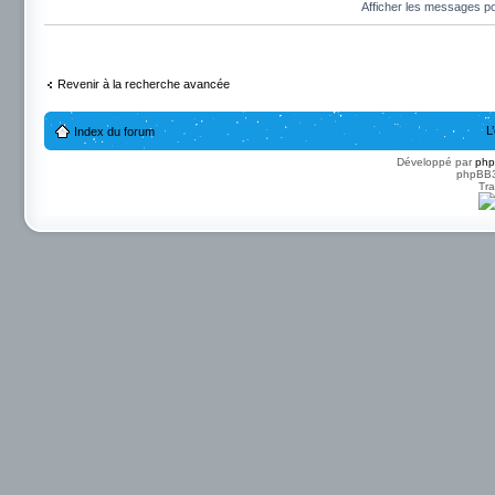
Afficher les messages p
Revenir à la recherche avancée
L
Index du forum
Développé par
ph
phpBB3 
Tra