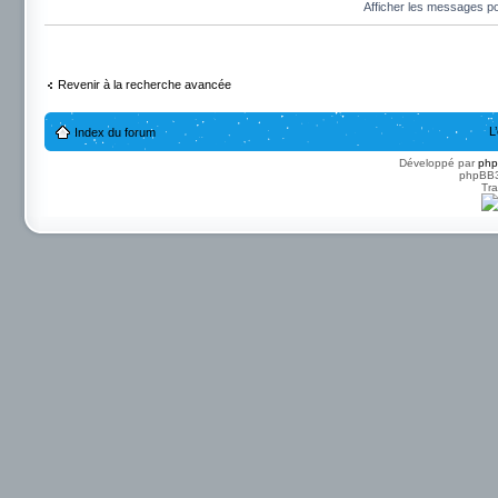
Afficher les messages p
Revenir à la recherche avancée
L
Index du forum
Développé par
ph
phpBB3 
Tra