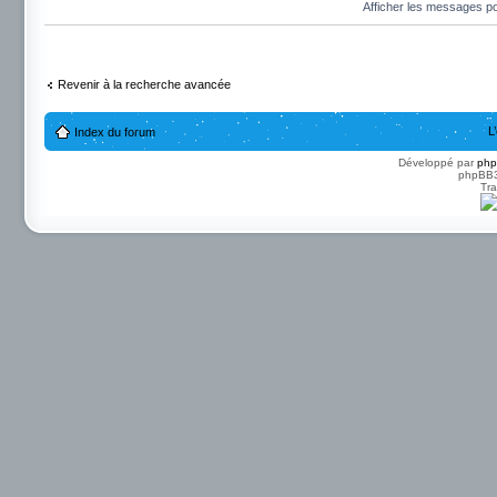
Afficher les messages p
Revenir à la recherche avancée
L
Index du forum
Développé par
ph
phpBB3 
Tra