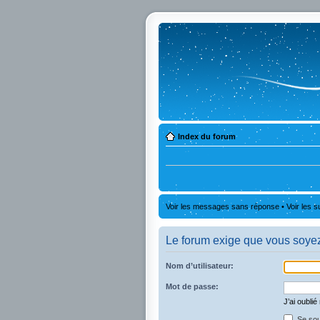
Index du forum
Voir les messages sans réponse
•
Voir les s
Le forum exige que vous soyez 
Nom d’utilisateur:
Mot de passe:
J’ai oubli
Se sou