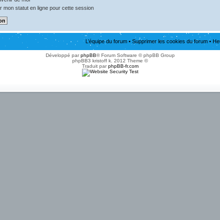
 mon statut en ligne pour cette session
L’équipe du forum
•
Supprimer les cookies du forum
• He
Développé par
phpBB
® Forum Software © phpBB Group
phpBB3 kristoff k. 2012 Theme ©
Traduit par
phpBB-fr.com