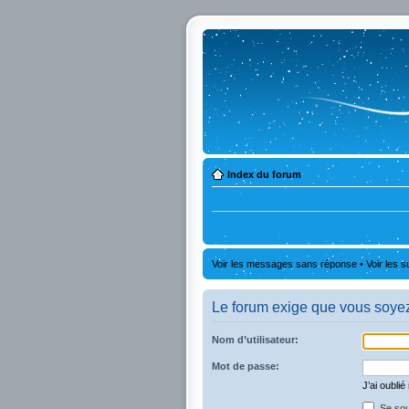
Index du forum
Voir les messages sans réponse
•
Voir les s
Le forum exige que vous soyez 
Nom d’utilisateur:
Mot de passe:
J’ai oubli
Se sou