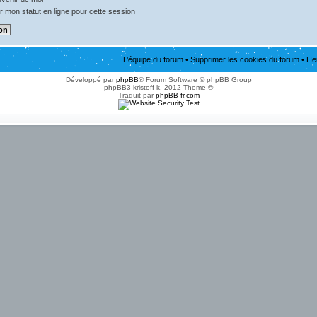
 mon statut en ligne pour cette session
L’équipe du forum
•
Supprimer les cookies du forum
• He
Développé par
phpBB
® Forum Software © phpBB Group
phpBB3 kristoff k. 2012 Theme ©
Traduit par
phpBB-fr.com